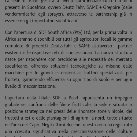
La sede di Paarl gestirà a livello commerciale tutti i marchi
presenti in Sudafrica, ovvero Deutz-Fahr, SAME e Gregoire (dalle
vendemmiatrici agli sprayer), attraverso le partnership già in
essere con gli importatori sudafricani.
Con l’apertura di SDF South Africa (Pty) Ltd, per la prima volta in
Africa saranno disponibili per tutti gli agricoltori locali le gamme
complete di prodotti Deutz-Fahr e SAME attraverso i partner
esistenti e le rispettive reti di concessionari. La nuova struttura
nasce per rispondere con precisione alle necessità del mercato
sudafricano, offrendo soluzioni tecnologiche su misura: dalle
macchine per le grandi estensioni ai trattori specializzati per
frutteti, garantendo efficienza su ogni tipo di suolo e per ogni
livello di meccanizzazione.
L'apertura della filiale SDF a Paarl rappresenta un impegno
globale nei confronti delle filiere frutticole; la sede è situata in
posizione strategica nei pressi delle rinomate zone vinicole, dei
frutteti a est e delle piantagioni di agrumi a nord, tutte situate
nell'area del Capo. Negli ultimi decenni questa zona ha registrato
una crescita significativa nella meccanizzazione delle colture