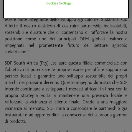
Cookies Settings
subsahariana a dimostrazione del nostro impegno incondizionato
nel percorso di crescita in Africa, nonché della nostra volontà di
essere parte integrante dello sviluppo agricolo del Sudafrica. Ciò
riflette il nostro desiderio di costruire partnership indissolubili,
sostenibili e durature che ci consentano di rafforzare la nostra
posizione come uno dei principali OEM globali realmente
impegnati nel promettente futuro del settore agricolo
sudafricano.”
SDF South Africa (Pty) Ltd apre questa filiale commerciale con
l'obiettivo di potenziare le proprie risorse per offrire supporto ai
partner locali e garantire uno sviluppo sostenibile dei propri
marchi nei prossimi decenni. Questo impegno dimostra che SDF
intende continuare a sviluppare i mercati africani in linea con la
propria strategia volta a mantenere una presenza locale e
rafforzare la vicinanza al cliente finale. Grazie a una maggiore
vicinanza al mercato, SDF mira a consolidare le partnership già
instaurate e ad approfondire la conoscenza della propria gamma
di prodotti.