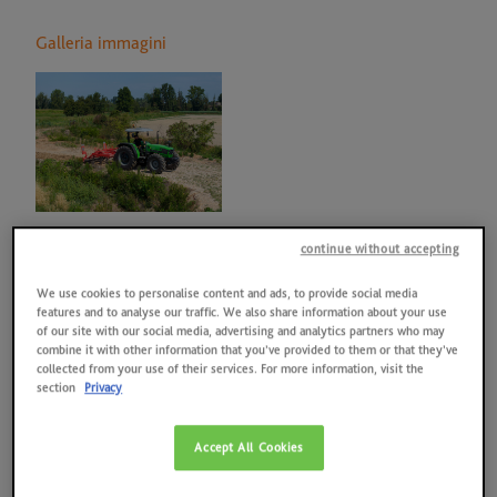
Notizie
Qualità, ambiente, salute e sicurezza sul lavoro, energia
Galleria immagini
Contatti
RISULTATI 2025
SAME HOLDING
FONDAZIONE SAME
Tabakhuis Street, Paarl, Provincia del Capo Occidentale, Sudafrica,
ARCHIVIO STORICO E MUSEI
continue without accepting
lunedì 18 maggio 2026.
We use cookies to personalise content and ads, to provide social media
SDF è lieta di annunciare oggi l'apertura ufficiale della propria
features and to analyse our traffic. We also share information about your use
filiale commerciale in SDF South Africa. Situata a Paarl, nella
of our site with our social media, advertising and analytics partners who may
combine it with other information that you’ve provided to them or that they’ve
provincia del Capo Occidentale, all'interno della regione vinicola
collected from your use of their services. For more information, visit the
di Città del Capo, questa nuova sede rappresenta un passo
section
Privacy
importante nel rafforzamento della presenza di SDF in Sudafrica.
“L’apertura della filiale commerciale SDF South Africa segna una
Accept All Cookies
tappa fondamentale per SDF ”, ha dichiarato Lodovico Bussolati,
CEO di SDF. “Si tratta della nostra seconda filiale nella regione